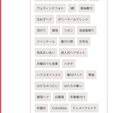
ウェディングフォト
3歳
振袖着付
玉ねぎヘア
ポニーテールアレンジ
流行り
銀箔
リボン
和装髪飾り
ツインテール
着付け師
忘年会
和気あいあい
成人式ヘアセット
月曜日でも営業
ハタチ
ヘアスタイリスト
着付けヘア
帯結
はたちのつどい
はたちの集い
銀箔ヘア
白薔薇
卒業着付け
卒園式
Colordress
ドレスヘアメイク