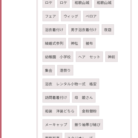
ロケ
ロケ
和歌山城
和歌山城
フェア
ウィッグ
ベロア
浴衣着付け
男子浴衣着付け
夜店
結婚式参列
神社
被布
幼稚園 小学校
ヘア セット
神前
集会
港祭り
浴衣 レンタル小物一式 格安
訪問着着付け
母 娘さん
和装 洋装どちら
金粉銀粉
メーキャップ
振り袖帯び結び