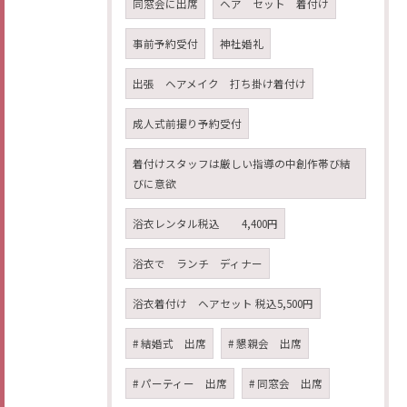
同窓会に出席
ヘア セット 着付け
事前予約受付
神社婚礼
出張 ヘアメイク 打ち掛け着付け
成人式前撮り予約受付
着付けスタッフは厳しい指導の中創作帯び結
びに意欲
浴衣レンタル税込 4,400円
浴衣で ランチ ディナー
浴衣着付け ヘアセット 税込5,500円
# 結婚式 出席
# 懇親会 出席
# パーティー 出席
# 同窓会 出席