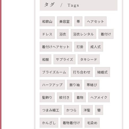
タグ
Tags
和歌山
美容室
帯
ヘアセット
ドレス
浴衣
浴衣レンタル
着付け
着付けヘアセット
打掛
成人式
和服
サプライズ
タキシード
ブライズルーム
打ち合わせ
結婚式
ハーフアップ
振り袖
帯結び
髪飾り
紋付き
着物
ヘアメイク
つまみ細工
かつら
洋髪
簪
かんざし
着物着付け
毛染め