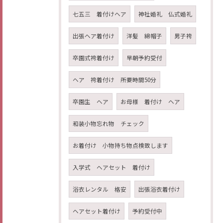
七五三 着付けヘア
神社婚礼 仏式婚礼
出張ヘア着付け
洋髪 綿帽子
男子袴
卒園式袴着付け
早朝予約受付
ヘア 袴着付け 所要時間50分
卒園生 ヘア
お母様 着付け ヘア
和装小物忘れ物 チェック
お着付け 小物持ち物点検致します
入学式 ヘアセット 着付け
浴衣レンタル 格安
出張浴衣着付け
ヘアセット着付け
予約受付中