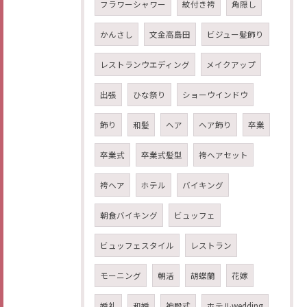
フラワーシャワー
紋付き袴
角隠し
かんさし
文金高島田
ビジュー髪飾り
レストランウエディング
メイクアップ
出張
ひな祭り
ショーウインドウ
飾り
和髪
ヘア
ヘア飾り
卒業
卒業式
卒業式髪型
袴ヘアセット
袴ヘア
ホテル
バイキング
朝食バイキング
ビュッフェ
ビュッフェスタイル
レストラン
モーニング
朝活
胡蝶蘭
花嫁
婚礼
和婚
神殿式
ホテルwedding