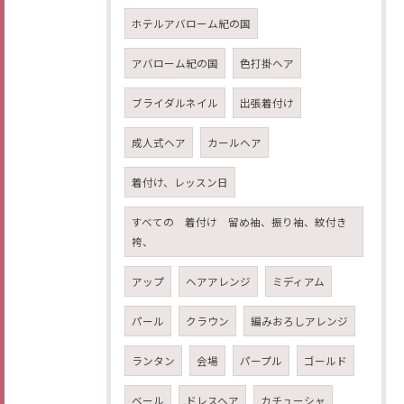
ホテルアバローム紀の国
アバローム紀の国
色打掛ヘア
ブライダルネイル
出張着付け
成人式ヘア
カールヘア
着付け、レッスン日
すべての 着付け 留め袖、振り袖、紋付き
袴、
アップ
ヘアアレンジ
ミディアム
パール
クラウン
編みおろしアレンジ
ランタン
会場
パープル
ゴールド
ベール
ドレスヘア
カチューシャ