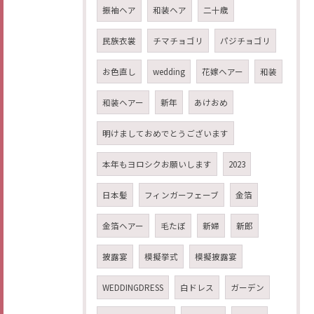
振袖ヘア
和装ヘア
二十歳
民族衣裳
チマチョゴリ
パジチョゴリ
お色直し
wedding
花嫁ヘアー
和装
和装ヘアー
新年
あけおめ
明けましておめでとうございます
本年もヨロシクお願いします
2023
日本髪
フィンガーフェーブ
金箔
金箔ヘアー
毛たぼ
新婦
新郎
披露宴
模擬挙式
模擬披露宴
WEDDINGDRESS
白ドレス
ガーデン