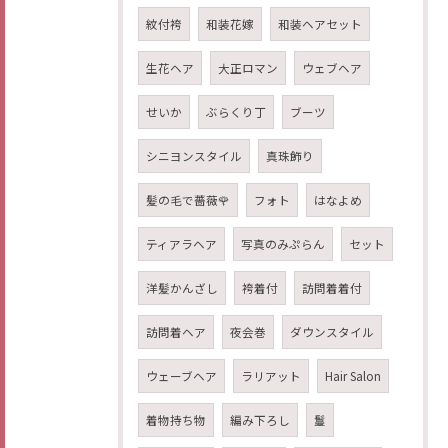
紋付袴
和装花嫁
和装ヘアセット
生花ヘア
大正ロマン
ウェブヘア
せいか
ぶらくり丁
ブーツ
シニヨンスタイル
真珠飾り
髪の毛で薔薇🌹
フォト
はなよめ
ティアラヘア
写真のみぷらん
セット
洋髪かんざし
袴着付
訪問着着付
訪問着ヘア
夜会巻
ダウンスタイル
ウェーブヘア
ラリアット
Hair Salon
着物持ち物
編み下ろし
鬘