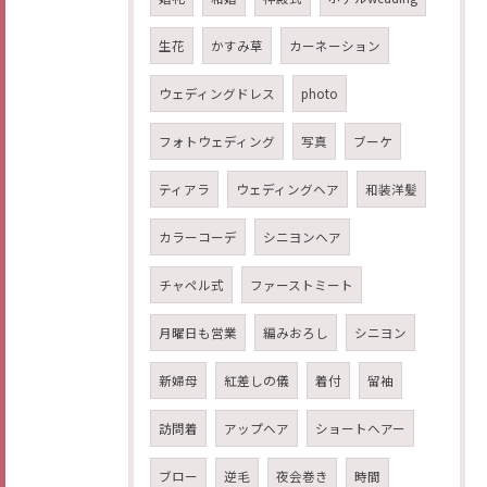
生花
かすみ草
カーネーション
ウェディングドレス
photo
フォトウェディング
写真
ブーケ
ティアラ
ウェディングヘア
和装洋髪
カラーコーデ
シニヨンヘア
チャペル式
ファーストミート
月曜日も営業
編みおろし
シニヨン
新婦母
紅差しの儀
着付
留袖
訪問着
アップヘア
ショートヘアー
ブロー
逆毛
夜会巻き
時間