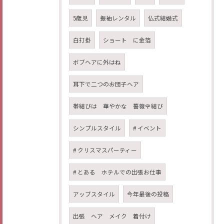
5歳児
振袖レンタル
仏式結婚式
白打掛
ショート に金箔
ボブヘアに外はね
耳下で二つのお団子ヘア
帯結びは 華やかな 薔薇🌹結び
シンプルスタイル
# イベント
# クリスマスパーティー
# とある ホテルでの出張お仕事
アッブスタイル
今年最後の投稿
出張 ヘア メイク 着付け