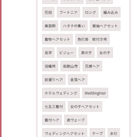
花冠
ブートニア
ロング
編み込み
美容師
ハタチの集い
振袖ヘアセット
着物ヘアセット
色打掛 紋付き袴
見学
ビジュー
男の子
女の子
羽織袴
和歌山市
花嫁ヘア
前撮りヘア
金箔ヘア
ホテルウェディング
WeddingHair
七五三着付
女の子ヘアセット
着付ヘア
波ウェーブ
ウェディングヘアセット
ケープ
水引