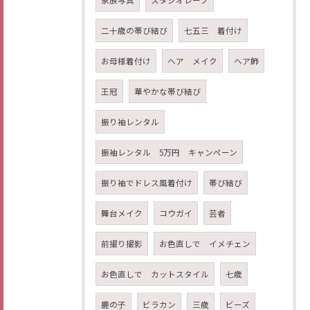
家族写真
スタジオレーブ
二十歳の帯び結び
七五三 着付け
お母様着付け
ヘア メイク
ヘア飾
王冠
華やかな帯び結び
振り袖レンタル
振袖レンタル 5万円 キャンペーン
振り袖でドレス風着付け
帯び結び
舞台メイク
コウガイ
芸者
前撮り撮影
お色直しで イメチェン
お色直しで カットスタイル
七歳
鹿の子
ビラカン
三歳
ビーズ