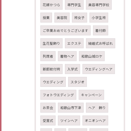
花嫁かつら
専門学生
美容専門学校
授業
美容院
袴女子
小学生袴
ご卒業おめでとうございます
着付師
生花髪飾り
エクステ
結婚式お呼ばれ
列席者
着物ヘア
和歌山城ロケ
新郎紋付袴
入学式
ウエディングヘア
ウエディング
スタジオ
フォトウエディング
キャンペーン
お茶会
和歌山市下津
ヘア 飾り
受賞式
ツインヘア
オニオンヘア