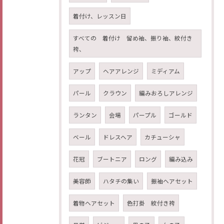
着付け、レッスン日
すべての 着付け 留め袖、振り袖、紋付き
袴、
アップ
ヘアアレンジ
ミディアム
パール
クラウン
編みおろしアレンジ
ランタン
会場
パープル
ゴールド
ベール
ドレスヘア
カチューシャ
花冠
ブートニア
ロング
編み込み
美容師
ハタチの集い
振袖ヘアセット
着物ヘアセット
色打掛 紋付き袴