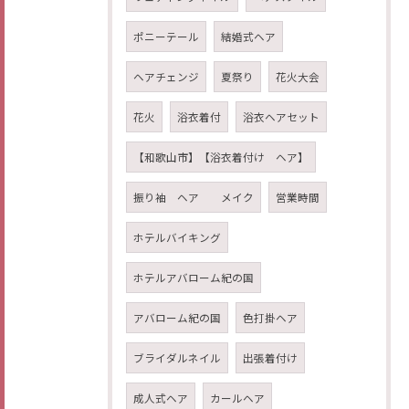
ポニーテール
結婚式ヘア
ヘアチェンジ
夏祭り
花火大会
花火
浴衣着付
浴衣ヘアセット
【和歌山市】【浴衣着付け ヘア】
振り袖 ヘア メイク
営業時間
ホテルバイキング
ホテルアバローム紀の国
アバローム紀の国
色打掛ヘア
ブライダルネイル
出張着付け
成人式ヘア
カールヘア