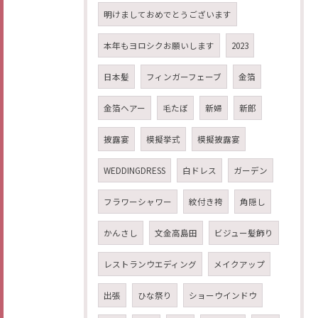
明けましておめでとうございます
本年もヨロシクお願いします
2023
日本髪
フィンガーフェーブ
金箔
金箔ヘアー
毛たぼ
新婦
新郎
披露宴
模擬挙式
模擬披露宴
WEDDINGDRESS
白ドレス
ガーデン
フラワーシャワー
紋付き袴
角隠し
かんさし
文金高島田
ビジュー髪飾り
レストランウエディング
メイクアップ
出張
ひな祭り
ショーウインドウ