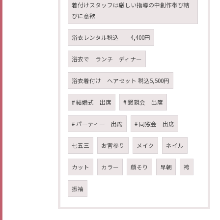
着付けスタッフは厳しい指導の中創作帯び結
びに意欲
浴衣レンタル税込 4,400円
浴衣で ランチ ディナー
浴衣着付け ヘアセット 税込5,500円
# 結婚式 出席
# 懇親会 出席
# パーティー 出席
# 同窓会 出席
七五三
お宮参り
メイク
ネイル
カット
カラー
顔そり
早朝
袴
振袖