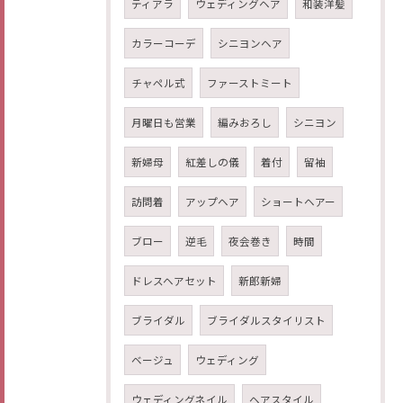
ティアラ
ウェディングヘア
和装洋髪
カラーコーデ
シニヨンヘア
チャペル式
ファーストミート
月曜日も営業
編みおろし
シニヨン
新婦母
紅差しの儀
着付
留袖
訪問着
アップヘア
ショートヘアー
ブロー
逆毛
夜会巻き
時間
ドレスヘアセット
新郎新婦
ブライダル
ブライダルスタイリスト
ベージュ
ウェディング
ウェディングネイル
ヘアスタイル