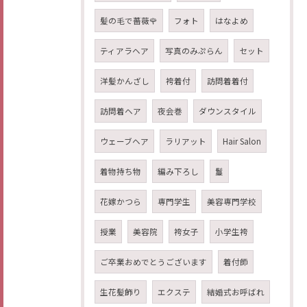
髪の毛で薔薇🌹
フォト
はなよめ
ティアラヘア
写真のみぷらん
セット
洋髪かんざし
袴着付
訪問着着付
訪問着ヘア
夜会巻
ダウンスタイル
ウェーブヘア
ラリアット
Hair Salon
着物持ち物
編み下ろし
鬘
花嫁かつら
専門学生
美容専門学校
授業
美容院
袴女子
小学生袴
ご卒業おめでとうございます
着付師
生花髪飾り
エクステ
結婚式お呼ばれ