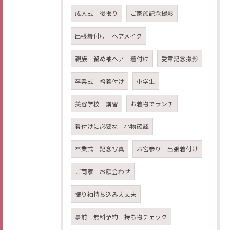
成人式 後撮り
ご家族記念撮影
出張着付け ヘアメイク
親族 留め袖ヘア 着付け
受章記念撮影
卒業式 袴着付け
小学生
美容学校 講習
お着物でランチ
着付けに必要な 小物確認
卒業式 記念写真
お宮参り 出張着付け
ご両家 お顔会わせ
振り袖持ち込み大丈夫
事前 無料予約 持ち物チェック