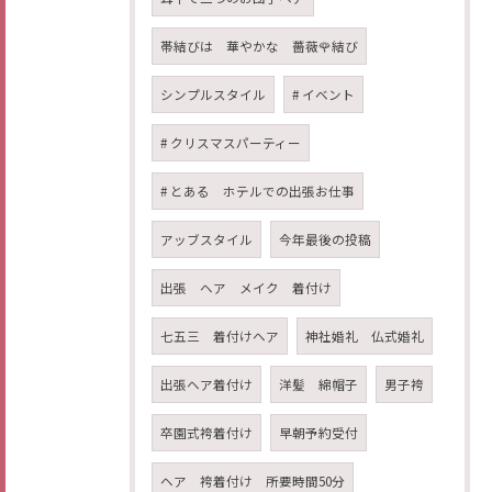
帯結びは 華やかな 薔薇🌹結び
シンプルスタイル
# イベント
# クリスマスパーティー
# とある ホテルでの出張お仕事
アッブスタイル
今年最後の投稿
出張 ヘア メイク 着付け
七五三 着付けヘア
神社婚礼 仏式婚礼
出張ヘア着付け
洋髪 綿帽子
男子袴
卒園式袴着付け
早朝予約受付
ヘア 袴着付け 所要時間50分