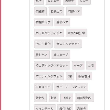
見学
ビジュー
男の子
女の子
羽織袴
和歌山市
花嫁ヘア
前撮りヘア
金箔ヘア
ホテルウェディング
WeddingHair
七五三着付
女の子ヘアセット
着付ヘア
波ウェーブ
ウェディングヘアセット
ケープ
水引
ウェディングフォト
3歳
振袖着付
玉ねぎヘア
ポニーテールアレンジ
流行り
銀箔
リボン
和装髪飾り
ツインテール
着付け師
忘年会