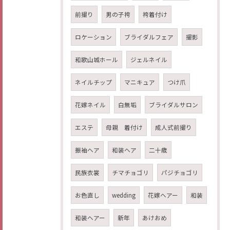
前撮り
男の子袴
袴着付け
ロケーション
ブライダルフェア
撮影
和歌山城ホール
ジェルネイル
ネイルチップ
マニキュア
つけ爪
花嫁ネイル
白無垢
ブライダルサロン
エステ
母親 着付け
成人式前撮り
振袖ヘア
和装ヘア
二十歳
民族衣裳
チマチョゴリ
パジチョゴリ
お色直し
wedding
花嫁ヘアー
和装
和装ヘアー
新年
あけおめ