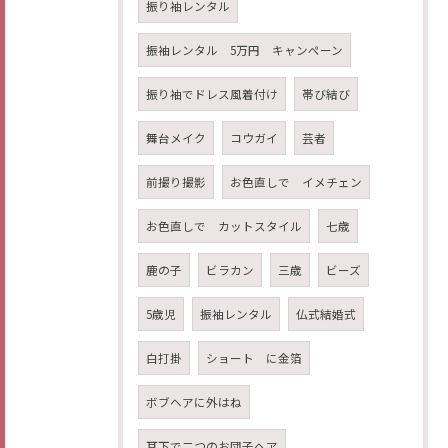
振り袖レンタル
振袖レンタル 5万円 キャンペーン
振り袖でドレス風着付け
帯び結び
舞台メイク
コウガイ
芸者
前撮り撮影
お色直しで イメチェン
お色直しで カットスタイル
七歳
鹿の子
ビラカン
三歳
ビーズ
5歳児
振袖レンタル
仏式結婚式
白打掛
ショート に金箔
ボブヘアに外はね
耳下で二つのお団子ヘア