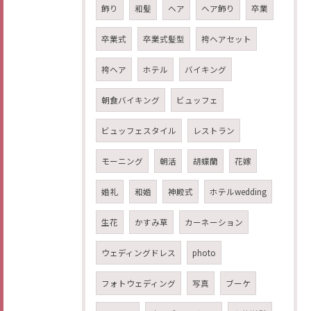
飾り
和髪
ヘア
ヘア飾り
卒業
卒業式
卒業式髪型
袴ヘアセット
袴ヘア
ホテル
バイキング
朝食バイキング
ビュッフェ
ビュッフェスタイル
レストラン
モーニング
朝活
胡蝶蘭
花嫁
婚礼
和婚
神殿式
ホテルwedding
生花
かすみ草
カーネーション
ウェディングドレス
photo
フォトウェディング
写真
ブーケ