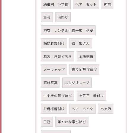
幼稚園 小学校
ヘア セット
神前
集会
港祭り
浴衣 レンタル小物一式 格安
訪問着着付け
母 娘さん
和装 洋装どちら
金粉銀粉
メーキャップ
振り袖帯び結び
家族写真
スタジオレーブ
二十歳の帯び結び
七五三 着付け
お母様着付け
ヘア メイク
ヘア飾
王冠
華やかな帯び結び