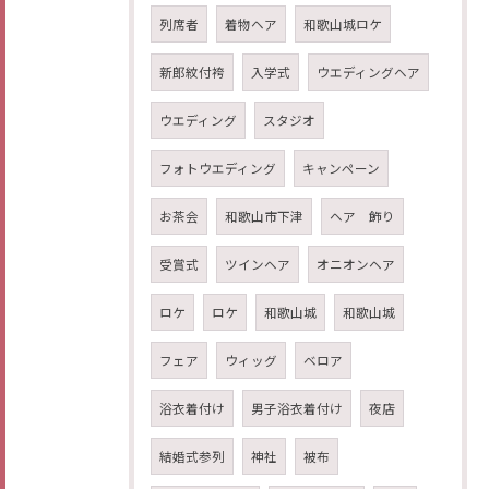
列席者
着物ヘア
和歌山城ロケ
新郎紋付袴
入学式
ウエディングヘア
ウエディング
スタジオ
フォトウエディング
キャンペーン
お茶会
和歌山市下津
ヘア 飾り
受賞式
ツインヘア
オニオンヘア
ロケ
ロケ
和歌山城
和歌山城
フェア
ウィッグ
ベロア
浴衣着付け
男子浴衣着付け
夜店
結婚式参列
神社
被布