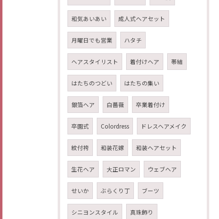
和気あいあい
成人式ヘアセット
月曜日でも営業
ハタチ
ヘアスタイリスト
着付けヘア
帯結
はたちのつどい
はたちの集い
銀箔ヘア
白薔薇
卒業着付け
卒園式
Colordress
ドレスヘアメイク
紋付袴
和装花嫁
和装ヘアセット
生花ヘア
大正ロマン
ウェブヘア
せいか
ぶらくり丁
ブーツ
シニヨンスタイル
真珠飾り