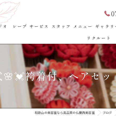
0
ジオ レーブ
サービス
スタッフ
メニュー
ギャラリ
リクルート
🌸💓袴着付、ヘアセ
和歌山の美容室なら高品質の仏蘭西美容室
ブログ