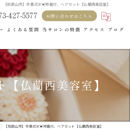
【和歌山市】卒業式🌸💓袴着付、ヘアセット【仏蘭西美容室】
73-427-5577
お問い合わせはこちら
ー
よくある質問
当サロンの特徴
アクセス
ブログ
ブライダル
成人式
ヘアセット
ット【仏蘭西美容室】
着付け
出張
【和歌山市】卒業式🌸💓袴着付、ヘアセット【仏蘭西美容室】