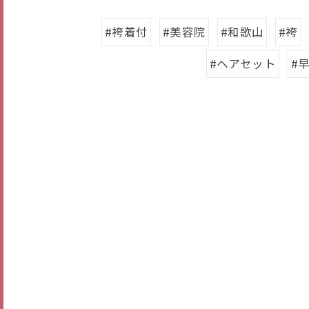
#袴着付
#美容院
#和歌山
#袴
#ヘアセット
#