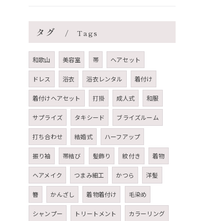
タグ
Tags
和歌山
美容室
帯
ヘアセット
ドレス
浴衣
浴衣レンタル
着付け
着付けヘアセット
打掛
成人式
和服
サプライズ
タキシード
ブライズルーム
打ち合わせ
結婚式
ハーフアップ
振り袖
帯結び
髪飾り
紋付き
着物
ヘアメイク
つまみ細工
かつら
洋髪
簪
かんざし
着物着付け
毛染め
シャンプー
トリートメント
カラーリング