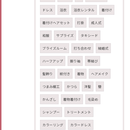
ドレス
浴衣
浴衣レンタル
着付け
着付けヘアセット
打掛
成人式
和服
サプライズ
タキシード
ブライズルーム
打ち合わせ
結婚式
ハーフアップ
振り袖
帯結び
髪飾り
紋付き
着物
ヘアメイク
つまみ細工
かつら
洋髪
簪
かんざし
着物着付け
毛染め
シャンプー
トリートメント
カラーリング
カラードレス