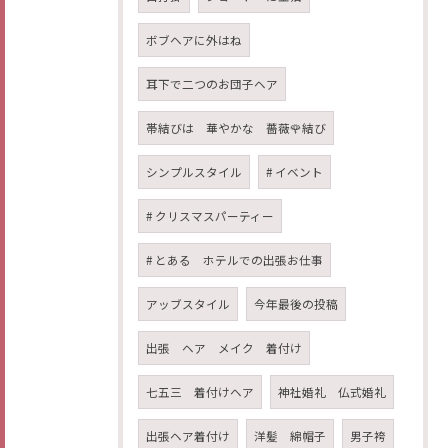
ボブヘアに外はね
耳下で二つのお団子ヘア
帯結びは 華やかな 薔薇🌹結び
シンプルスタイル
# イベント
# クリスマスパーティー
# とある ホテルでの出張お仕事
アッブスタイル
今年最後の投稿
出張 ヘア メイク 着付け
七五三 着付けヘア
神社婚礼 仏式婚礼
出張ヘア着付け
洋髪 綿帽子
男子袴