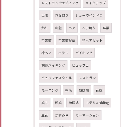
レストランウエディング
メイクアップ
出張
ひな祭り
ショーウインドウ
飾り
和髪
ヘア
ヘア飾り
卒業
卒業式
卒業式髪型
袴ヘアセット
袴ヘア
ホテル
バイキング
朝食バイキング
ビュッフェ
ビュッフェスタイル
レストラン
モーニング
朝活
胡蝶蘭
花嫁
婚礼
和婚
神殿式
ホテルwedding
生花
かすみ草
カーネーション