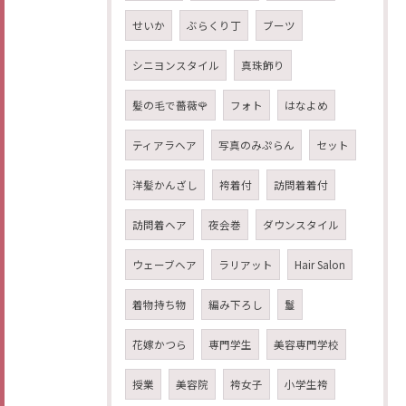
せいか
ぶらくり丁
ブーツ
シニヨンスタイル
真珠飾り
髪の毛で薔薇🌹
フォト
はなよめ
ティアラヘア
写真のみぷらん
セット
洋髪かんざし
袴着付
訪問着着付
訪問着ヘア
夜会巻
ダウンスタイル
ウェーブヘア
ラリアット
Hair Salon
着物持ち物
編み下ろし
鬘
花嫁かつら
専門学生
美容専門学校
授業
美容院
袴女子
小学生袴