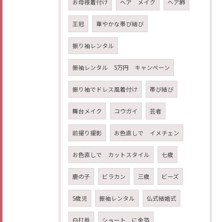
お母様着付け
ヘア メイク
ヘア飾
王冠
華やかな帯び結び
振り袖レンタル
振袖レンタル 5万円 キャンペーン
振り袖でドレス風着付け
帯び結び
舞台メイク
コウガイ
芸者
前撮り撮影
お色直しで イメチェン
お色直しで カットスタイル
七歳
鹿の子
ビラカン
三歳
ビーズ
5歳児
振袖レンタル
仏式結婚式
白打掛
ショート に金箔