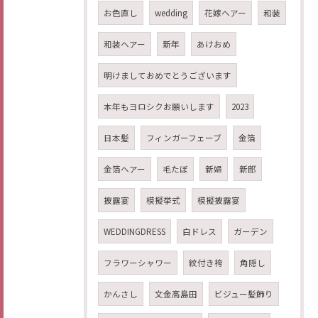
お色直し
wedding
花嫁ヘアー
和装
和装ヘアー
新年
あけおめ
明けましておめでとうございます
本年もヨロシクお願いします
2023
日本髪
フィンガーフェーブ
金箔
金箔ヘアー
毛たぼ
新婦
新郎
披露宴
模擬挙式
模擬披露宴
WEDDINGDRESS
白ドレス
ガーデン
フラワーシャワー
紋付き袴
角隠し
かんさし
文金高島田
ビジュー髪飾り