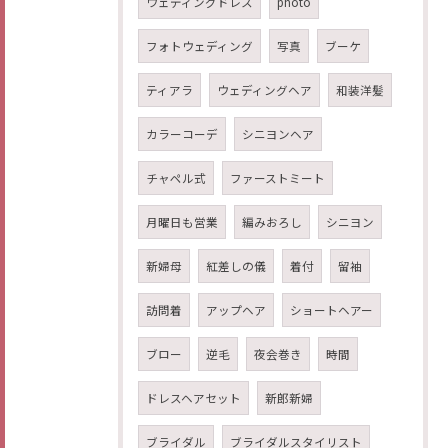
ウェディングドレス
photo
フォトウェディング
写真
ブーケ
ティアラ
ウェディングヘア
和装洋髪
カラーコーデ
シニヨンヘア
チャペル式
ファーストミート
月曜日も営業
編みおろし
シニヨン
新婦母
紅差しの儀
着付
留袖
訪問着
アップヘア
ショートヘアー
ブロー
逆毛
夜会巻き
時間
ドレスヘアセット
新郎新婦
ブライダル
ブライダルスタイリスト