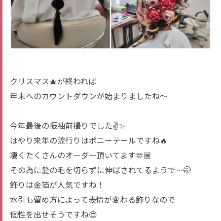
クリスマス🎄が終われば
年末へのカウントダウンが始まりましたね〜
今年最後の振袖前撮りでした✌️✨
はやり来年の流行りはポニーテールですね🔥
凄くたくさんのオーダー頂いてます🫶🏾
その為に髪の毛を切らずに伸ばされてるようで…🤭
飾りは金箔が人気ですね！
水引も留め方によって表情が変わる飾りなので
個性を出せそうですね😍