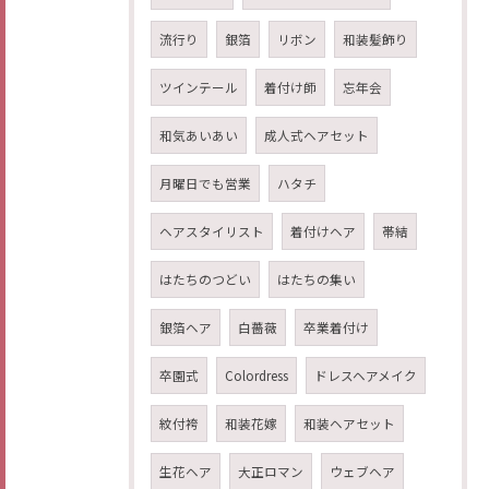
流行り
銀箔
リボン
和装髪飾り
ツインテール
着付け師
忘年会
和気あいあい
成人式ヘアセット
月曜日でも営業
ハタチ
ヘアスタイリスト
着付けヘア
帯結
はたちのつどい
はたちの集い
銀箔ヘア
白薔薇
卒業着付け
卒園式
Colordress
ドレスヘアメイク
紋付袴
和装花嫁
和装ヘアセット
生花ヘア
大正ロマン
ウェブヘア