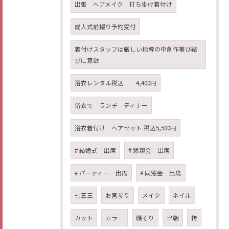
出張 ヘアメイク 打ち掛け着付け
成人式前撮り予約受付
着付けスタッフは厳しい指導の中創作帯び結
びに意欲
浴衣レンタル税込 4,400円
浴衣で ランチ ディナー
浴衣着付け ヘアセット 税込5,500円
# 結婚式 出席
# 懇親会 出席
# パーティー 出席
# 同窓会 出席
七五三
お宮参り
メイク
ネイル
カット
カラー
顔そり
早朝
袴