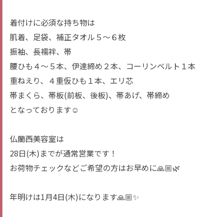
着付けに必須な持ち物は
肌着、足袋、補正タオル５〜６枚
振袖、長襦袢、帯
腰ひも４〜５本、伊達締め２本、コーリンベルト１本
重ねえり、４重仮ひも１本、エリ芯
帯まくら、帯板(前板、後板)、帯あげ、帯締め
となっております☺️
仏蘭西美容室は
28日(木)までが通常営業です！
お荷物チェックなどご希望の方はお早めに🙏🏼🌿
年明けは1月4日(木)になります🙏🏼✨