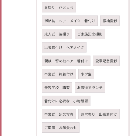
お祭り 花火大会
御結納 ヘア メイク 着付け
振袖撮影
成人式 後撮り
ご家族記念撮影
出張着付け ヘアメイク
親族 留め袖ヘア 着付け
受章記念撮影
卒業式 袴着付け
小学生
美容学校 講習
お着物でランチ
着付けに必要な 小物確認
卒業式 記念写真
お宮参り 出張着付け
ご両家 お顔会わせ