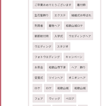
ご卒業おめでとうございます
着付師
生花髪飾り
エクステ
結婚式お呼ばれ
列席者
着物ヘア
和歌山城ロケ
新郎紋付袴
入学式
ウエディングヘア
ウエディング
スタジオ
フォトウエディング
キャンペーン
お茶会
和歌山市下津
ヘア 飾り
受賞式
ツインヘア
オニオンヘア
ロケ
ロケ
和歌山城
和歌山城
フェア
ウィッグ
ベロア