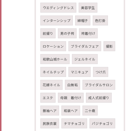
ウエディングドレス
美容学生
インターンシップ
綿帽子
色打掛
前撮り
男の子袴
袴着付け
ロケーション
ブライダルフェア
撮影
和歌山城ホール
ジェルネイル
ネイルチップ
マニキュア
つけ爪
花嫁ネイル
白無垢
ブライダルサロン
エステ
母親 着付け
成人式前撮り
振袖ヘア
和装ヘア
二十歳
民族衣裳
チマチョゴリ
パジチョゴリ