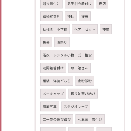
浴衣着付け
男子浴衣着付け
夜店
結婚式参列
神社
被布
幼稚園 小学校
ヘア セット
神前
集会
港祭り
浴衣 レンタル小物一式 格安
訪問着着付け
母 娘さん
和装 洋装どちら
金粉銀粉
メーキャップ
振り袖帯び結び
家族写真
スタジオレーブ
二十歳の帯び結び
七五三 着付け