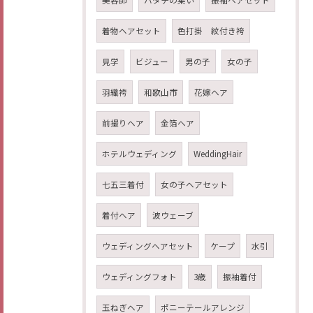
美容師
ハタチの集い
振袖ヘアセット
着物ヘアセット
色打掛 紋付き袴
見学
ビジュー
男の子
女の子
羽織袴
和歌山市
花嫁ヘア
前撮りヘア
金箔ヘア
ホテルウェディング
WeddingHair
七五三着付
女の子ヘアセット
着付ヘア
波ウェーブ
ウェディングヘアセット
ケープ
水引
ウェディングフォト
3歳
振袖着付
玉ねぎヘア
ポニーテールアレンジ