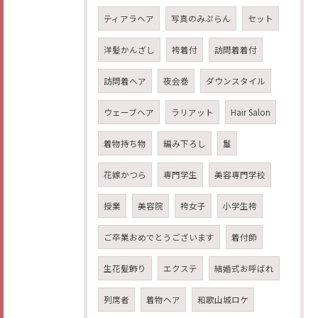
ティアラヘア
写真のみぷらん
セット
洋髪かんざし
袴着付
訪問着着付
訪問着ヘア
夜会巻
ダウンスタイル
ウェーブヘア
ラリアット
Hair Salon
着物持ち物
編み下ろし
鬘
花嫁かつら
専門学生
美容専門学校
授業
美容院
袴女子
小学生袴
ご卒業おめでとうございます
着付師
生花髪飾り
エクステ
結婚式お呼ばれ
列席者
着物ヘア
和歌山城ロケ