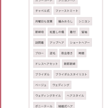
カラーコーデ
シニヨンヘア
チャペル式
ファーストミート
月曜日も営業
編みおろし
シニヨン
新婦母
紅差しの儀
着付
留袖
訪問着
アップヘア
ショートヘアー
ブロー
逆毛
夜会巻き
時間
ドレスヘアセット
新郎新婦
ブライダル
ブライダルスタイリスト
ベージュ
ウェディング
ウェディングネイル
ヘアスタイル
ポニーテール
結婚式ヘア