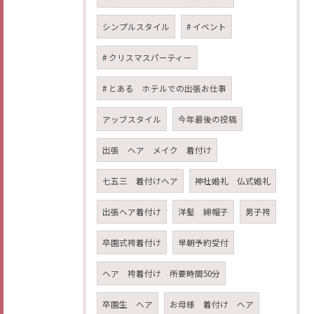
シンプルスタイル
# イベント
# クリスマスパーティー
# とある ホテルでの出張お仕事
アッブスタイル
今年最後の投稿
出張 ヘア メイク 着付け
七五三 着付けヘア
神社婚礼 仏式婚礼
出張ヘア着付け
洋髪 綿帽子
男子袴
卒園式袴着付け
早朝予約受付
ヘア 袴着付け 所要時間50分
卒園生 ヘア
お母様 着付け ヘア