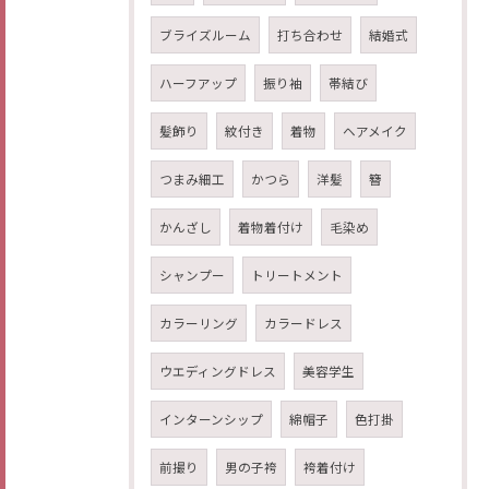
ブライズルーム
打ち合わせ
結婚式
ハーフアップ
振り袖
帯結び
髪飾り
紋付き
着物
ヘアメイク
つまみ細工
かつら
洋髪
簪
かんざし
着物着付け
毛染め
シャンプー
トリートメント
カラーリング
カラードレス
ウエディングドレス
美容学生
インターンシップ
綿帽子
色打掛
前撮り
男の子袴
袴着付け