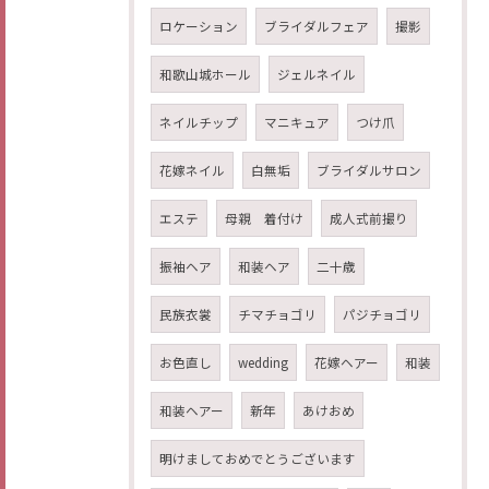
ロケーション
ブライダルフェア
撮影
和歌山城ホール
ジェルネイル
ネイルチップ
マニキュア
つけ爪
花嫁ネイル
白無垢
ブライダルサロン
エステ
母親 着付け
成人式前撮り
振袖ヘア
和装ヘア
二十歳
民族衣裳
チマチョゴリ
パジチョゴリ
お色直し
wedding
花嫁ヘアー
和装
和装ヘアー
新年
あけおめ
明けましておめでとうございます