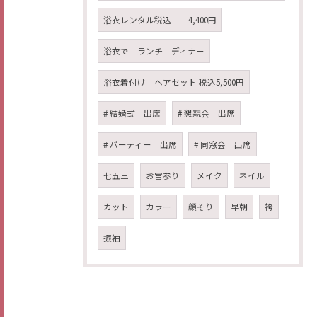
浴衣レンタル税込 4,400円
浴衣で ランチ ディナー
浴衣着付け ヘアセット 税込5,500円
# 結婚式 出席
# 懇親会 出席
# パーティー 出席
# 同窓会 出席
七五三
お宮参り
メイク
ネイル
カット
カラー
顔そり
早朝
袴
振袖