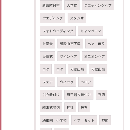
新郎紋付袴
入学式
ウエディングヘア
ウエディング
スタジオ
フォトウエディング
キャンペーン
お茶会
和歌山市下津
ヘア 飾り
受賞式
ツインヘア
オニオンヘア
ロケ
ロケ
和歌山城
和歌山城
フェア
ウィッグ
ベロア
浴衣着付け
男子浴衣着付け
夜店
結婚式参列
神社
被布
幼稚園 小学校
ヘア セット
神前