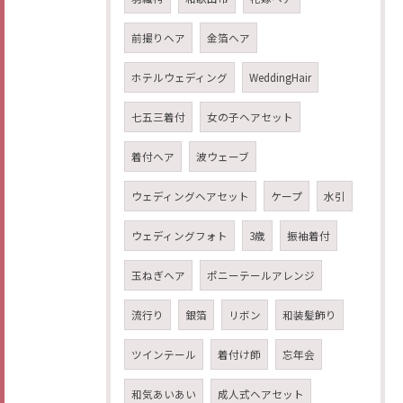
前撮りヘア
金箔ヘア
ホテルウェディング
WeddingHair
七五三着付
女の子ヘアセット
着付ヘア
波ウェーブ
ウェディングヘアセット
ケープ
水引
ウェディングフォト
3歳
振袖着付
玉ねぎヘア
ポニーテールアレンジ
流行り
銀箔
リボン
和装髪飾り
ツインテール
着付け師
忘年会
和気あいあい
成人式ヘアセット