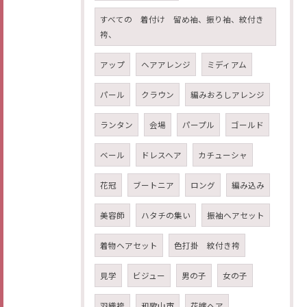
すべての 着付け 留め袖、振り袖、紋付き
袴、
アップ
ヘアアレンジ
ミディアム
パール
クラウン
編みおろしアレンジ
ランタン
会場
パープル
ゴールド
ベール
ドレスヘア
カチューシャ
花冠
ブートニア
ロング
編み込み
美容師
ハタチの集い
振袖ヘアセット
着物ヘアセット
色打掛 紋付き袴
見学
ビジュー
男の子
女の子
羽織袴
和歌山市
花嫁ヘア