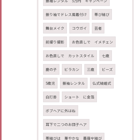
振袖レンタル 5万円 キャンペーン
振り袖でドレス風着付け
帯び結び
舞台メイク
コウガイ
芸者
前撮り撮影
お色直しで イメチェン
お色直しで カットスタイル
七歳
鹿の子
ビラカン
三歳
ビーズ
5歳児
振袖レンタル
仏式結婚式
白打掛
ショート に金箔
ボブヘアに外はね
耳下で二つのお団子ヘア
帯結びは 華やかな 薔薇🌹結び