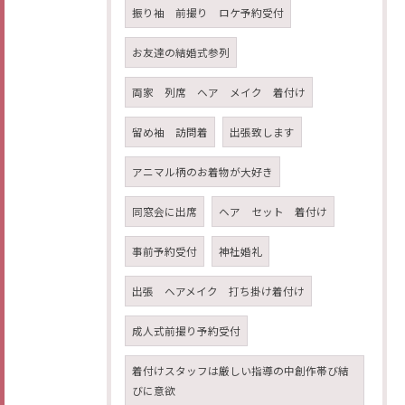
振り袖 前撮り ロケ予約受付
お友達の結婚式参列
両家 列席 ヘア メイク 着付け
留め袖 訪問着
出張致します
アニマル柄のお着物が大好き
同窓会に出席
ヘア セット 着付け
事前予約受付
神社婚礼
出張 ヘアメイク 打ち掛け着付け
成人式前撮り予約受付
着付けスタッフは厳しい指導の中創作帯び結
びに意欲