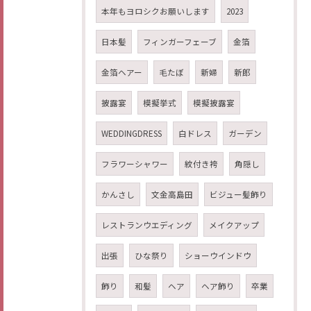
本年もヨロシクお願いします
2023
日本髪
フィンガーフェーブ
金箔
金箔ヘアー
毛たぼ
新婦
新郎
披露宴
模擬挙式
模擬披露宴
WEDDINGDRESS
白ドレス
ガーデン
フラワーシャワー
紋付き袴
角隠し
かんさし
文金高島田
ビジュー髪飾り
レストランウエディング
メイクアップ
出張
ひな祭り
ショーウインドウ
飾り
和髪
ヘア
ヘア飾り
卒業