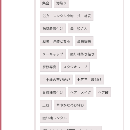
集会
港祭り
浴衣 レンタル小物一式 格安
訪問着着付け
母 娘さん
和装 洋装どちら
金粉銀粉
メーキャップ
振り袖帯び結び
家族写真
スタジオレーブ
二十歳の帯び結び
七五三 着付け
お母様着付け
ヘア メイク
ヘア飾
王冠
華やかな帯び結び
振り袖レンタル