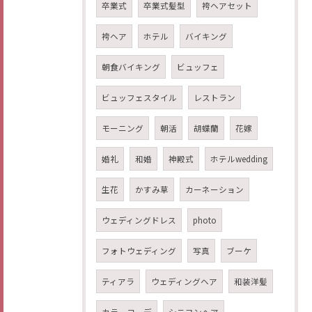
卒業式
卒業式髪型
袴ヘアセット
袴ヘア
ホテル
バイキング
朝食バイキング
ビュッフェ
ビュッフェスタイル
レストラン
モーニング
朝活
胡蝶蘭
花嫁
婚礼
和婚
神殿式
ホテルwedding
生花
かすみ草
カーネーション
ウェディングドレス
photo
フォトウェディング
写真
ブーケ
ティアラ
ウェディングヘア
和装洋髪