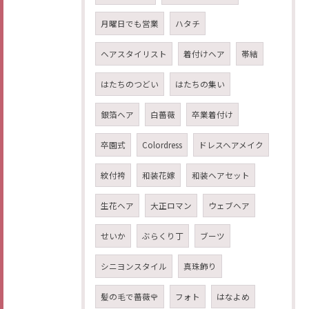
月曜日でも営業
ハタチ
ヘアスタイリスト
着付けヘア
帯結
はたちのつどい
はたちの集い
銀箔ヘア
白薔薇
卒業着付け
卒園式
Colordress
ドレスヘアメイク
紋付袴
和装花嫁
和装ヘアセット
生花ヘア
大正ロマン
ウェブヘア
せいか
ぶらくり丁
ブーツ
シニヨンスタイル
真珠飾り
髪の毛で薔薇🌹
フォト
はなよめ